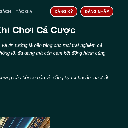
 SÁCH
TÁC GIẢ
ĐĂNG KÝ
ĐĂNG NHẬP
Khi Chơi Cá Cược
và tin tưởng là nền tảng cho mọi trải nghiệm cá
 khổng lồ, đa dạng mà còn cam kết đồng hành cùng
những câu hỏi cơ bản về đăng ký tài khoản, nạp/rút