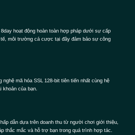
i 8day hoạt động hoàn toàn hợp pháp dưới sự cấp
c tế, môi trường cá cược tại đây đảm bảo sự công
g nghệ mã hóa SSL 128-bit tiên tiến nhất cùng hệ
ài khoản của bạn.
ấp dẫn dựa trên doanh thu từ người chơi giới thiệu,
p thắc mắc và hỗ trợ bạn trong quá trình hợp tác.