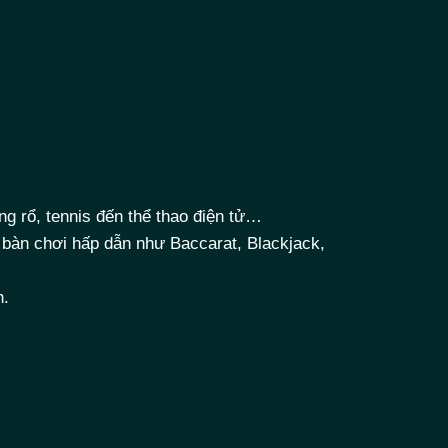
g rổ, tennis đến thể thao điện tử…
u bàn chơi hấp dẫn như Baccarat, Blackjack,
n.