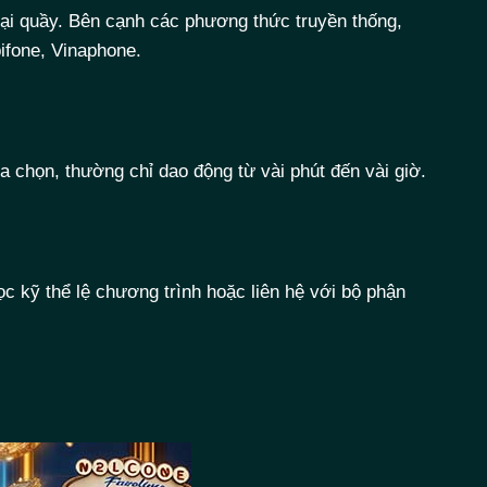
h tại quầy. Bên cạnh các phương thức truyền thống,
ifone, Vinaphone.
a chọn, thường chỉ dao động từ vài phút đến vài giờ.
ọc kỹ thể lệ chương trình hoặc liên hệ với bộ phận