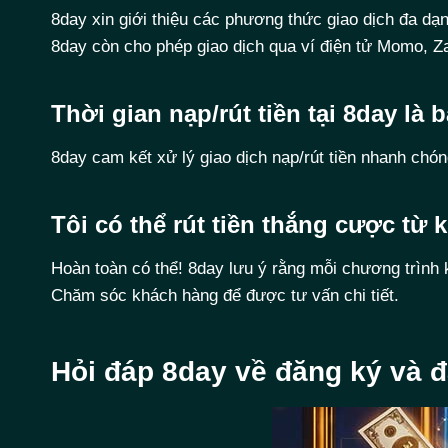
8day xin giới thiệu các phương thức giao dịch đa dạn
8day còn cho phép giao dịch qua ví điện tử Momo, Za
Thời gian nạp/rút tiền tại 8day là 
8day cam kết xử lý giao dịch nạp/rút tiền nhanh chó
Tôi có thể rút tiền thắng cược từ
Hoàn toàn có thể! 8day lưu ý rằng mỗi chương trình k
Chăm sóc khách hàng để được tư vấn chi tiết.
Hỏi đáp 8day về đăng ký và 