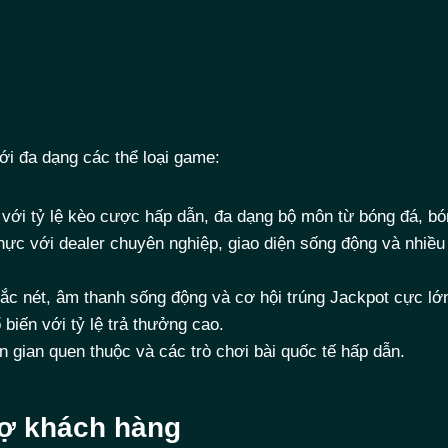
 với đa dạng các thể loại game:
với tỷ lệ kèo cược hấp dẫn, đa dạng bộ môn từ bóng đá, bón
thực với dealer chuyên nghiệp, giao diện sống động và nhiề
sắc nét, âm thanh sống động và cơ hội trúng Jackpot cực lớ
 biến với tỷ lệ trả thưởng cao.
 gian quen thuộc và các trò chơi bài quốc tế hấp dẫn.
trợ khách hàng