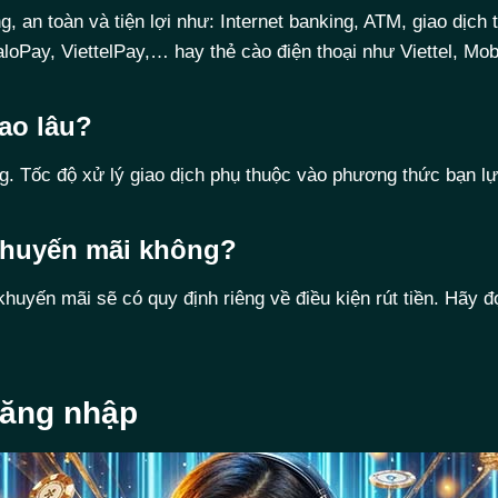
g, an toàn và tiện lợi như: Internet banking, ATM, giao dịc
loPay, ViettelPay,… hay thẻ cào điện thoại như Viettel, Mob
bao lâu?
ng. Tốc độ xử lý giao dịch phụ thuộc vào phương thức bạn lự
 khuyến mãi không?
huyến mãi sẽ có quy định riêng về điều kiện rút tiền. Hãy đ
đăng nhập